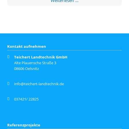
Weiterlesen …
Gold
Milchviehbetrieb
Kontakt aufnehmen
Teichert Landtechnik GmbH
Alte Plauensche Straße 3
08606 Oelsnitz
info@teichert-landtechnik.de
037421/ 22825
Referenzprojekte