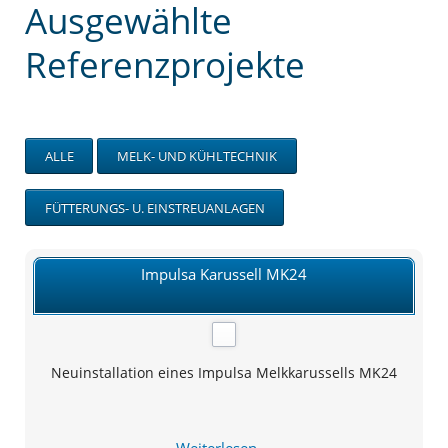
Ausgewählte
Referenzprojekte
ALLE
MELK- UND KÜHLTECHNIK
FÜTTERUNGS- U. EINSTREUANLAGEN
Impulsa Karussell MK24
Neuinstallation eines Impulsa Melkkarussells MK24
Impulsa
Weiterlesen …