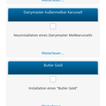
Weiterlesen …
Side
by
Dairymaster Außenmelker Karussell
Side
Neuinstallation eines Dairymaster Melkkarussells
Dairymaster
Weiterlesen …
Außenmelker
Karussell
Butler Gold
Installation eines "Butler Gold"
Butler