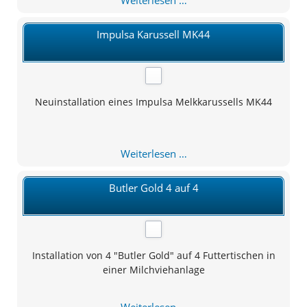
Karussell
MK24
Impulsa Karussell MK44
Neuinstallation eines Impulsa Melkkarussells MK44
Impulsa
Weiterlesen …
Karussell
MK44
Butler Gold 4 auf 4
Installation von 4 "Butler Gold" auf 4 Futtertischen in
einer Milchviehanlage
Butler