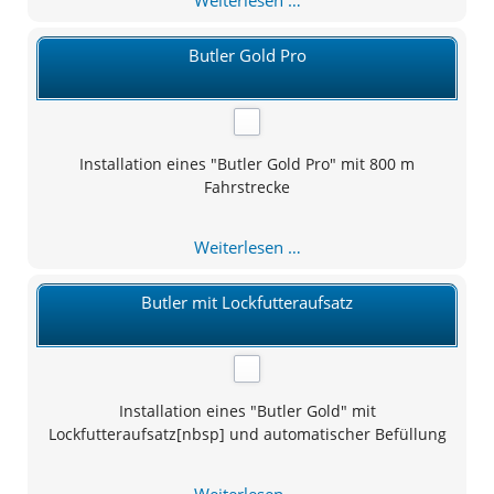
Weiterlesen …
Gold
4
Butler Gold Pro
auf
4
Installation eines "Butler Gold Pro" mit 800 m
Fahrstrecke
Butler
Weiterlesen …
Gold
Pro
Butler mit Lockfutteraufsatz
Installation eines "Butler Gold" mit
Lockfutteraufsatz[nbsp] und automatischer Befüllung
Butler