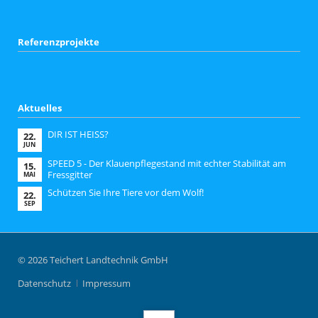
Referenzprojekte
Aktuelles
DIR IST HEISS?
22.
JUN
SPEED 5 - Der Klauenpflegestand mit echter Stabilität am
15.
Fressgitter
MAI
Schützen Sie Ihre Tiere vor dem Wolf!
22.
SEP
© 2026 Teichert Landtechnik GmbH
Navigation
Datenschutz
Impressum
überspringen