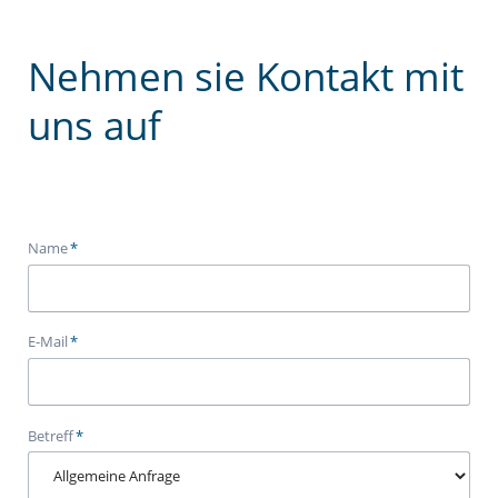
Nehmen sie Kontakt mit
uns auf
Pflichtfeld
Name
*
Pflichtfeld
E-Mail
*
Pflichtfeld
Betreff
*