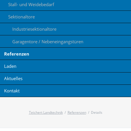
Stall- und Weidebedarf
Sektionaltore
Industriesektionaltore
Garagentore / Nebeneingangstüren
Referenzen
Laden
Aktuelles
Kontakt
Teichert Landtechnik
Referenzen
Details